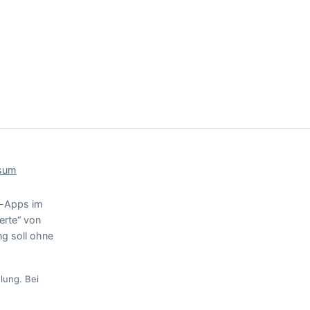
sum
te-Apps im
erte“ von
g soll ohne
lung. Bei