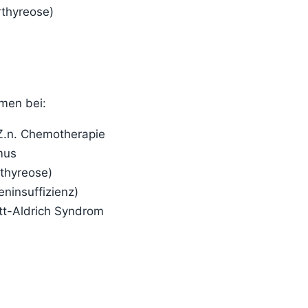
rthyreose)
men bei:
Z.n. Chemotherapie
mus
thyreose)
ninsuffizienz)
tt-Aldrich Syndrom