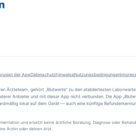
n
onzept der App
Datenschutzhinweise
Nutzungsbedingungen
Impres
ären Ärzteteam, gehört „Blutwerte“ zu den etabliertesten Laborwer
nderer Anbieter und mit dieser App nicht verbunden. Die App „Blutw
rdmäßig lokal auf dem Gerät — auch eine künftige Befunderkennun
umentation und ersetzt keine ärztliche Beratung, Diagnose oder Behand
ne Ärztin oder deinen Arzt.